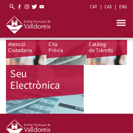
CAT
CAS
ENG
Tramits destacats homepage