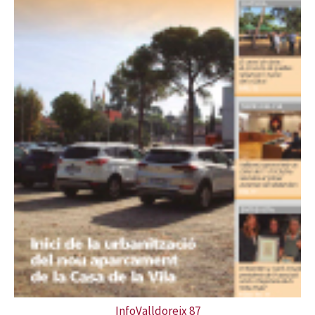
InfoValldoreix 87