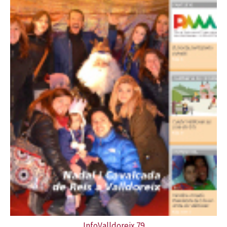
InfoValldoreix 79