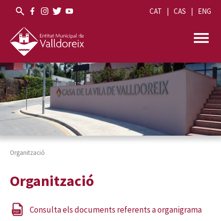
CAT
CAS
ENG
Organització
Consulta els documents referents a organigrama