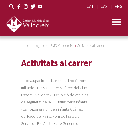
CAT
CAS
ENG
Inici
Agenda - EMD Valldoreix
Activitats al carrer
Activitats al carrer
· Jocs Jugacirc · Llits elàstics i rocòdrom
infl able · Tenis al carrer A càrrec del Club
Esportiu Valldoreix · Exhibició de vehicles
de seguretat de l’ADF i taller per a infants
· Esmorzar gratuït pels infants A càrrec
del Racó del Pa i el Forn de l’Estació ·
Servei de Bar A càrrec de General de