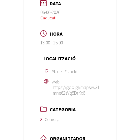
DATA
06-06-2026
Caducat!
HORA
13:00 - 15:00
LOCALITZACIÓ
Pl. de l'Estació
Web
https://goo.gl/maps/w31
mne62sVg5DrKx6
CATEGORIA
Comerç
ORGANITZADOR