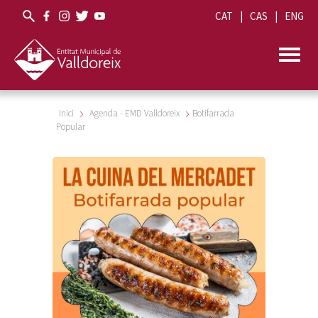
CAT
CAS
ENG
Inici
Agenda - EMD Valldoreix
Botifarrada
Popular