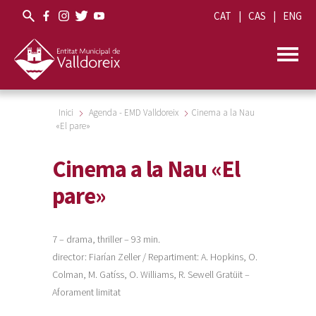
CAT
CAS
ENG
Inici
Agenda - EMD Valldoreix
Cinema a la Nau
«El pare»
Cinema a la Nau «El
pare»
7 – drama, thriller – 93 min.
director: Fiarían Zeller / Repartiment: A. Hopkins, O.
Colman, M. Gatíss, O. Williams, R. Sewell Gratüit –
Aforament limitat