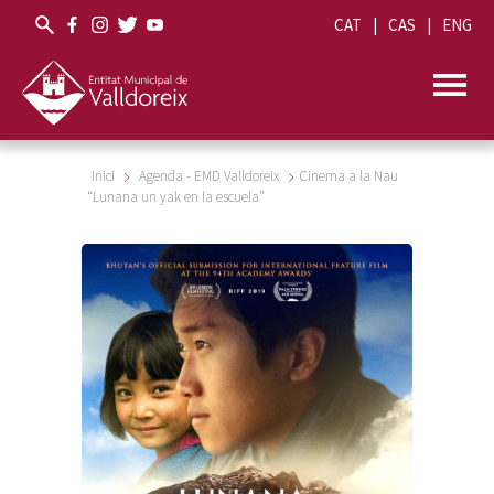
CAT
CAS
ENG
Inici
Agenda - EMD Valldoreix
Cinema a la Nau
“Lunana un yak en la escuela”