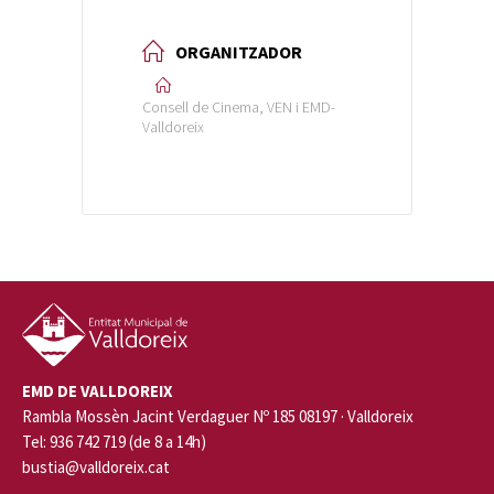
ORGANITZADOR
Consell de Cinema, VEN i EMD-
Valldoreix
EMD DE VALLDOREIX
Rambla Mossèn Jacint Verdaguer Nº 185 08197 · Valldoreix
Tel: 936 742 719 (de 8 a 14h)
bustia@valldoreix.cat