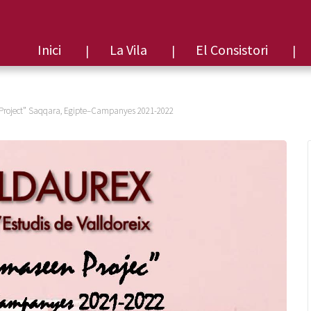
Inici
La Vila
El Consistori
Project” Saqqara, Egipte–Campanyes 2021-2022