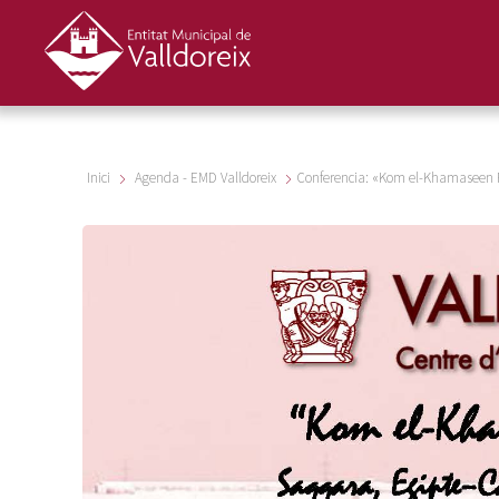
Inici
Agenda - EMD Valldoreix
Conferencia: «Kom el-Khamaseen 