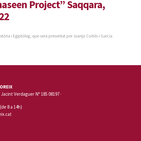
aseen Project” Saqqara,
22
istòria i Egiptòleg, que serà presentat per Juanjo Cortés i García
OREIX
Jacint Verdaguer Nº 185 08197 ·
 (de 8 a 14h)
ix.cat