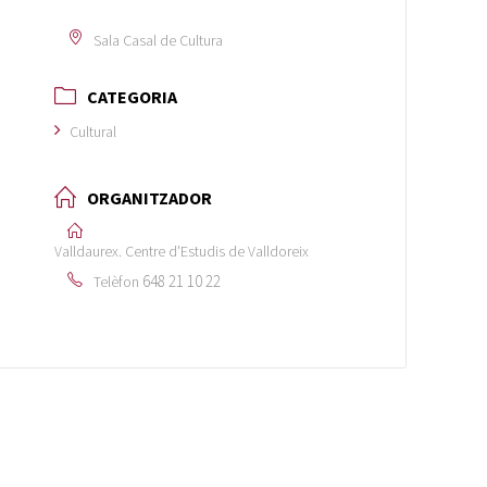
Sala Casal de Cultura
CATEGORIA
Cultural
ORGANITZADOR
Valldaurex. Centre d'Estudis de Valldoreix
648 21 10 22
Telèfon