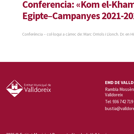
Conferencia: «Kom el-Kham
Egipte–Campanyes 2021-20
Conferència – col·loqui a càrrec de: Marc Orriols i Llonch. Dr. en H
EMD DE VALLD
Rambla Mossèn 
Valldoreix
Tel: 936 742 719
bustia@valldore