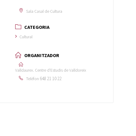
Sala Casal de Cultura
CATEGORIA
Cultural
ORGANITZADOR
Valldaurex. Centre d'Estudis de Valldoreix
648 21 10 22
Telèfon