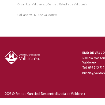
Organitza: Valldaurex, Centre d’Estudis de Valldoreix
Col·labora: EMD de Valldoreix
EMD DE VALLD
Rambla Mossèn 
Valldoreix
Tel: 936 742 719
bustia@valldore