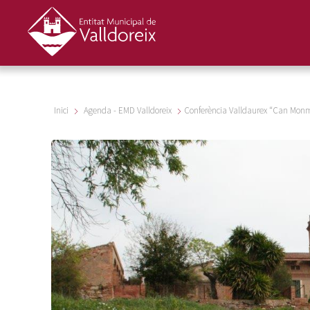
Inici
Agenda - EMD Valldoreix
Conferència Valldaurex “Can Monma