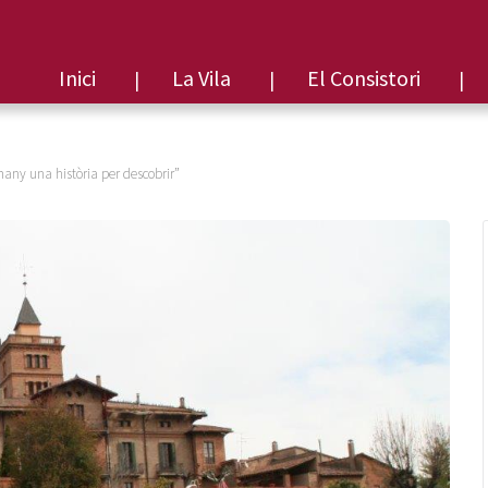
Inici
La Vila
El Consistori
ny una història per descobrir”