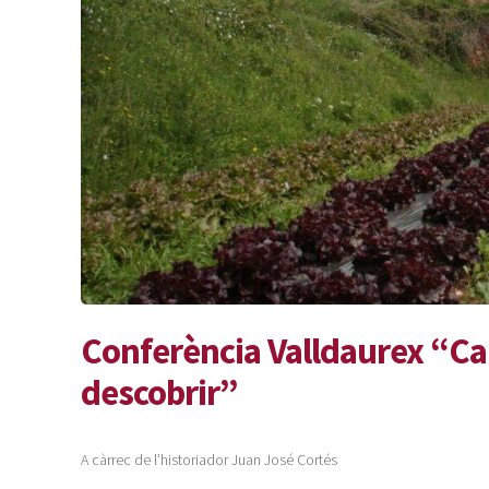
Conferència Valldaurex “C
descobrir”
A càrrec de l’historiador Juan José Cortés