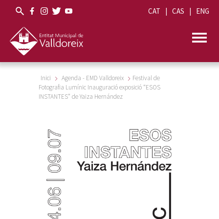
CAT
CAS
ENG
Inici
Agenda - EMD Valldoreix
Festival de
Fotografia Lumínic Inauguració exposició “ESOS
INSTANTES” de Yaiza Hernández