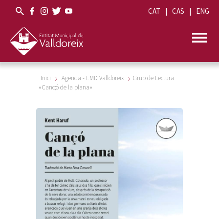
CAT
CAS
ENG
Inici
Agenda - EMD Valldoreix
Grup de Lectura
«Canc;ó de la plana»