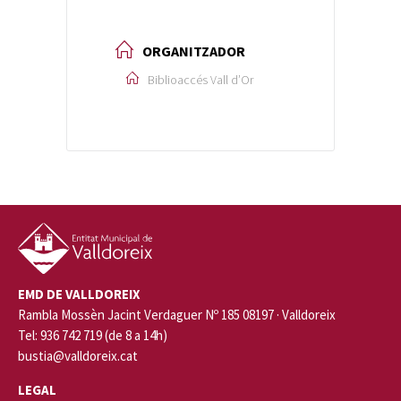
ORGANITZADOR
Biblioaccés Vall d’Or
EMD DE VALLDOREIX
Rambla Mossèn Jacint Verdaguer Nº 185 08197 · Valldoreix
Tel: 936 742 719 (de 8 a 14h)
bustia@valldoreix.cat
LEGAL