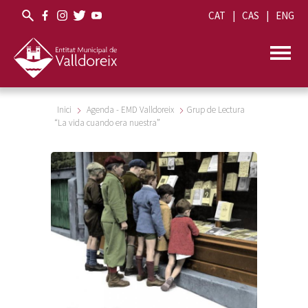
CAT
CAS
ENG
Inici
Agenda - EMD Valldoreix
Grup de Lectura
“La vida cuando era nuestra”