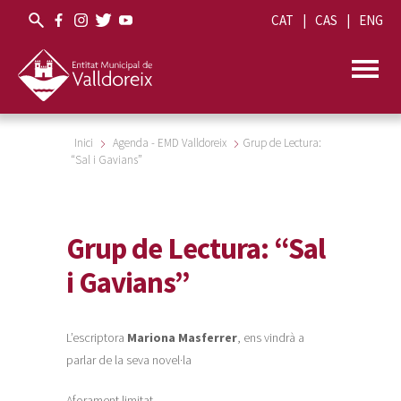
CAT
CAS
ENG
Inici
Agenda - EMD Valldoreix
Grup de Lectura:
“Sal i Gavians”
Grup de Lectura: “Sal
i Gavians”
L’escriptora
Mariona Masferrer
, ens vindrà a
parlar de la seva novel·la
Aforament limitat