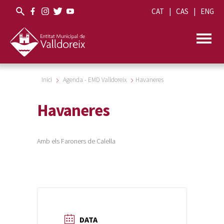
CAT
CAS
ENG
Inici
Agenda - EMD Valldoreix
Havaneres
Havaneres
Amb els Faroners de Calella
DATA