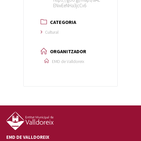
ENwEeNHa3jcCx6
CATEGORIA
Cultural
ORGANITZADOR
EMD de Valldoreix
EMD DE VALLDOREIX