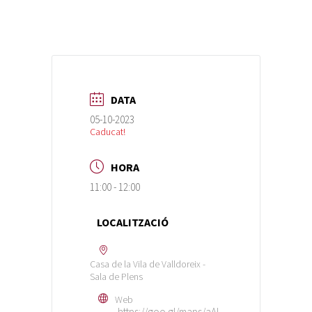
DATA
05-10-2023
Caducat!
HORA
11:00 - 12:00
LOCALITZACIÓ
Casa de la Vila de Valldoreix -
Sala de Plens
Web
https://goo.gl/maps/aAL