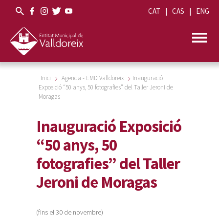
CAT
CAS
ENG
Inici
Agenda - EMD Valldoreix
Inauguració
Exposició “50 anys, 50 fotografies” del Taller Jeroni de
Moragas
Inauguració Exposició
“50 anys, 50
fotografies” del Taller
Jeroni de Moragas
(fins el 30 de novembre)