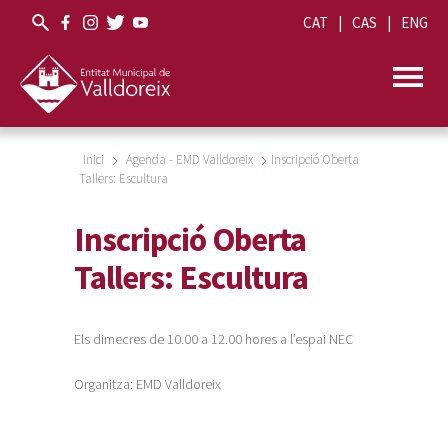
CAT
CAS
ENG
Inici
Agenda - EMD Valldoreix
Inscripció Oberta
Tallers: Escultura
Inscripció Oberta
Tallers: Escultura
Els dimecres de 10.00 a 12.00 hores a l’espai NEC
Organitza: EMD Valldoreix