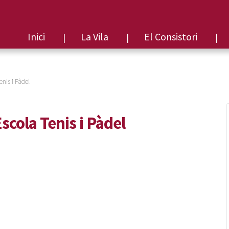
Inici
La Vila
El Consistori
enis i Pàdel
scola Tenis i Pàdel