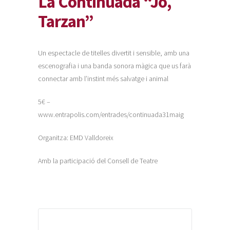
La Continuada “Jo,
Tarzan”
Un espectacle de titelles divertit i sensible, amb una
escenografia i una banda sonora màgica que us farà
connectar amb l’instint més salvatge i animal
5€ –
www.entrapolis.com/entrades/continuada31maig
Organitza: EMD Valldoreix
Amb la participació del Consell de Teatre