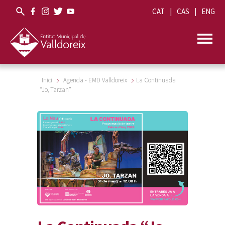
CAT
CAS
ENG
Inici
Agenda - EMD Valldoreix
La Continuada
“Jo, Tarzan”