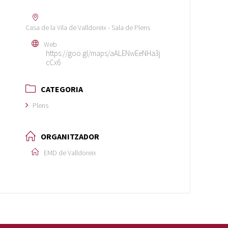
Casa de la Vila de Valldoreix - Sala de Plens
Web
https://goo.gl/maps/aALENwEeNHa3j
cCx6
CATEGORIA
Plens
ORGANITZADOR
EMD de Valldoreix