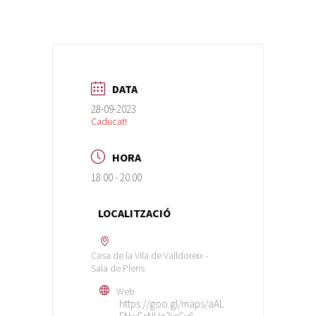
DATA
28-09-2023
Caducat!
HORA
18:00 - 20:00
LOCALITZACIÓ
Casa de la Vila de Valldoreix -
Sala de Plens
Web
https://goo.gl/maps/aAL