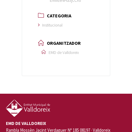
ENwEeNHa3jcCx6
CATEGORIA
Institucional
ORGANITZADOR
EMD de Valldoreix
EMD DE VALLDOREIX
Rambla Mossèn Jacint Verdaguer Nº 185 08197 · Valldoreix