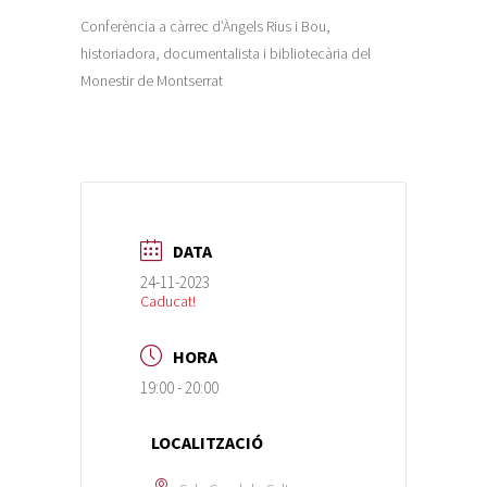
Conferència a càrrec d’Àngels Rius i Bou,
historiadora, documentalista i bibliotecària del
Monestir de Montserrat
DATA
24-11-2023
Caducat!
HORA
19:00 - 20:00
LOCALITZACIÓ