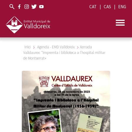
CAT
CAS
ENG
Inici
Agenda - EMD Valldoreix
Xerrada
Valldaurex: “Impremta i biblioteca a l’hospital militar
de Montserrat»