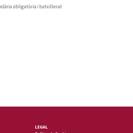
ària obligatòria i batxillerat
LEGAL