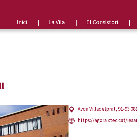
Inici
La Vila
El Consistori
Avda Villadelprat, 91-93 08
https://agora.xtec.cat/ies