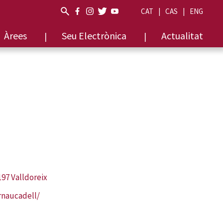
CAT
CAS
ENG
Àrees
Seu Electrònica
Actualitat
197 Valldoreix
arnaucadell/