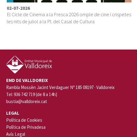
02-07-2026
El Cicle de Cinema a la Fresca 2026 omple de cine i crispetes
les nits de juliol a la Pl. del Casal de Cultura
EMD DE VALLDOREIX
Rambla Mossèn Jacint Verdaguer Nº 185 08197 · Valldoreix
Tel: 936 742 719 (de 8 a 14h)
bustia@valldoreix.cat
LEGAL
Política de Cookies
Política de Privadesa
Avís Legal