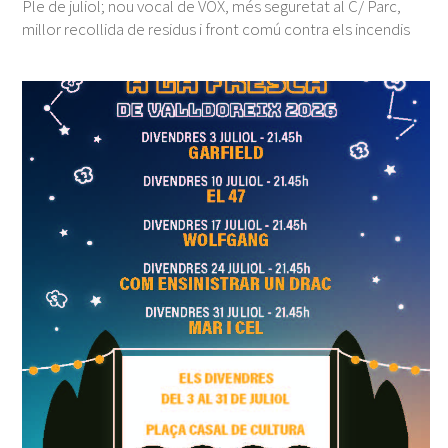
Ple de juliol; nou vocal de VOX, més seguretat al C/ Parc,
millor recollida de residus i front comú contra els incendis