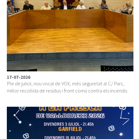
17-07-2026
Ple de juliol; nou vocal de VOX, més seguretat al C/ Parc,
millor recollida de residus i front comú contra els incendis