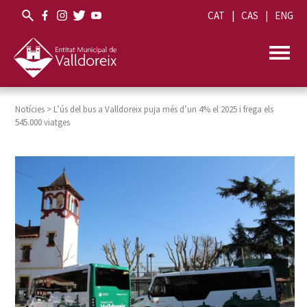
CAT
CAS
ENG
Notícies
>
L’ús del bus a Valldoreix puja més d’un 4% el 2025 i frega els
545.000 viatges