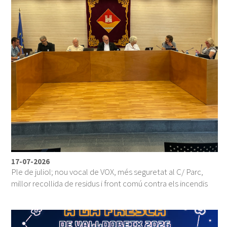
17-07-2026
Ple de juliol; nou vocal de VOX, més seguretat al C/ Parc,
millor recollida de residus i front comú contra els incendis