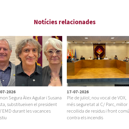
-07-2026
17-07-2026
on Segura Àlex Aguilar i Susana
Ple de juliol; nou vocal de VOX,
ta, substitueixen el president
més seguretat al C/ Parc, millor
l’EMD durant les vacances
recollida de residus i front com
stiu
contra els incendis