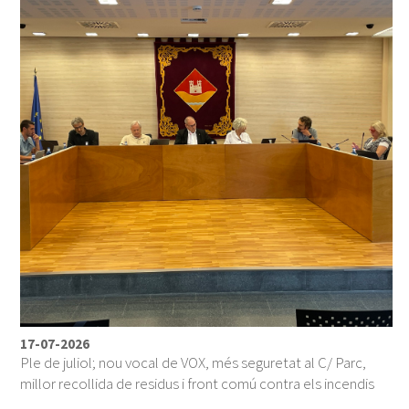
17-07-2026
Ple de juliol; nou vocal de VOX, més seguretat al C/ Parc,
millor recollida de residus i front comú contra els incendis