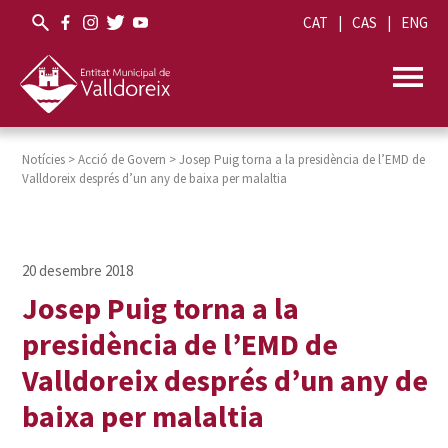
CAT
CAS
ENG
Notícies
>
Acció de Govern
>
Josep Puig torna a la presidència de l’EMD de
Valldoreix després d’un any de baixa per malaltia
Josep Puig torna a la
presidència de l’EMD de
Valldoreix després d’un any de
baixa per malaltia