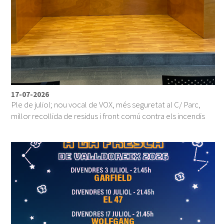
17-07-2026
Ple de juliol; nou vocal de VOX, més seguretat al C/ Parc,
millor recollida de residus i front comú contra els incendis