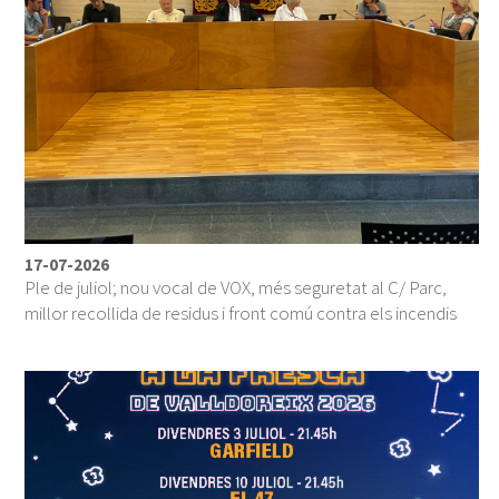
17-07-2026
Ple de juliol; nou vocal de VOX, més seguretat al C/ Parc,
millor recollida de residus i front comú contra els incendis