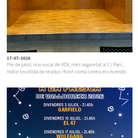
17-07-2026
Ple de juliol; nou vocal de VOX, més seguretat al C/ Parc,
millor recollida de residus i front comú contra els incendis