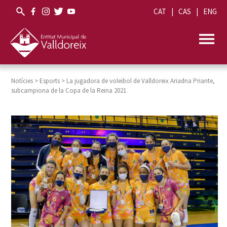
CAT
CAS
ENG
Notícies
>
Esports
>
La jugadora de voleibol de Valldoreix Ariadna Priante,
subcampiona de la Copa de la Reina 2021