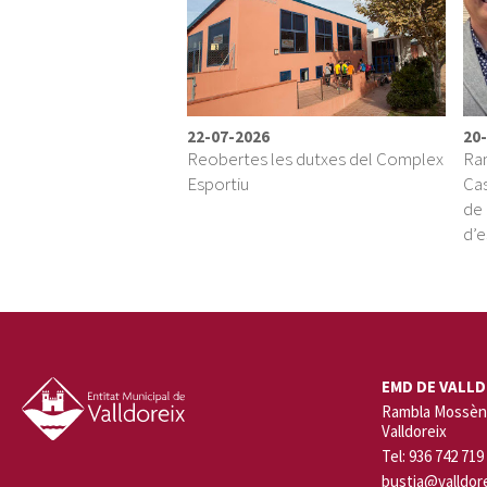
22-07-2026
20
Reobertes les dutxes del Complex
Ram
Esportiu
Cas
de 
d’e
EMD DE VALLD
Rambla Mossèn 
Valldoreix
Tel: 936 742 719
bustia@valldore