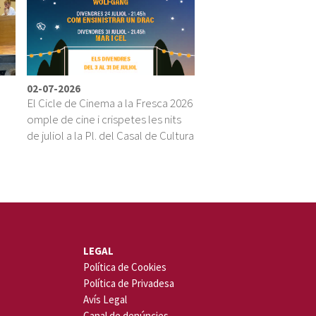
02-07-2026
El Cicle de Cinema a la Fresca 2026
omple de cine i crispetes les nits
ú
de juliol a la Pl. del Casal de Cultura
LEGAL
Política de Cookies
Política de Privadesa
Avís Legal
Canal de denúncies