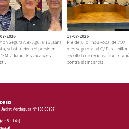
-07-2026
17-07-2026
on Segura Àlex Aguilar i Susana
Ple de juliol; nou vocal de VOX,
ta, substitueixen el president
més seguretat al C/ Parc, millor
l’EMD durant les vacances
recollida de residus i front com
stiu
contra els incendis
OREIX
Jacint Verdaguer Nº 185 08197 ·
 (de 8 a 14h)
ix.cat