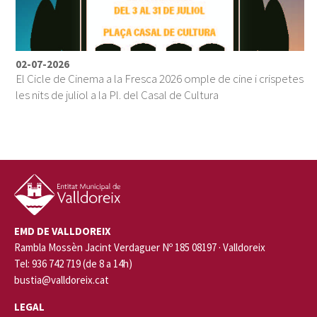
02-07-2026
El Cicle de Cinema a la Fresca 2026 omple de cine i crispetes
les nits de juliol a la Pl. del Casal de Cultura
EMD DE VALLDOREIX
Rambla Mossèn Jacint Verdaguer Nº 185 08197 · Valldoreix
Tel: 936 742 719 (de 8 a 14h)
bustia@valldoreix.cat
LEGAL