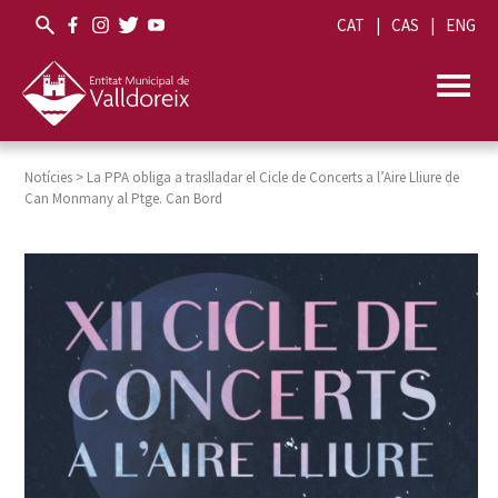
CAT
CAS
ENG
Notícies
>
La PPA obliga a traslladar el Cicle de Concerts a l’Aire Lliure de
Can Monmany al Ptge. Can Bord