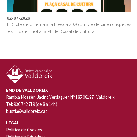
02-07-2026
El Cicle de Cinema a la Fresca 2026 omple de cine i crispetes
les nits de juliol a la Pl. del Casal de Cultura
EMD DE VALLDOREIX
Rambla Mossèn Jacint Verdaguer Nº 185 08197 · Valldoreix
Tel: 936 742 719 (de 8 a 14h)
bustia@valldoreix.cat
LEGAL
Política de Cookies
Política de Privadesa