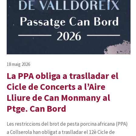
La PPA obliga a traslladar el
Cicle de Concerts a l’Aire
Lliure de Can Monmany al
Ptge. Can Bord