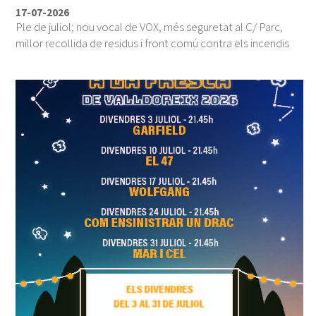
17-07-2026
Ple de juliol; nou vocal de VOX, més seguretat al C/ Parc,
millor recollida de residus i front comú contra els incendis