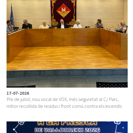
17-07-2026
Ple de juliol; nou vocal de VOX, més seguretat al C/ Parc,
millor recollida de residus i front comú contra els incendis