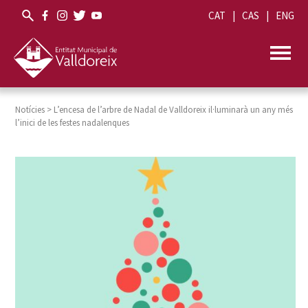
CAT
CAS
ENG
Notícies
>
L’encesa de l’arbre de Nadal de Valldoreix il·luminarà un any més
l’inici de les festes nadalenques