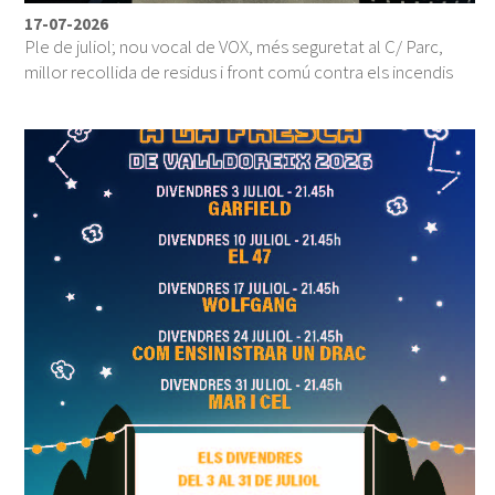
17-07-2026
Ple de juliol; nou vocal de VOX, més seguretat al C/ Parc,
millor recollida de residus i front comú contra els incendis