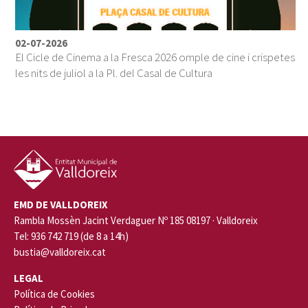
02-07-2026
El Cicle de Cinema a la Fresca 2026 omple de cine i crispetes
les nits de juliol a la Pl. del Casal de Cultura
EMD DE VALLDOREIX
Rambla Mossèn Jacint Verdaguer Nº 185 08197 · Valldoreix
Tel: 936 742 719 (de 8 a 14h)
bustia@valldoreix.cat
LEGAL
Política de Cookies