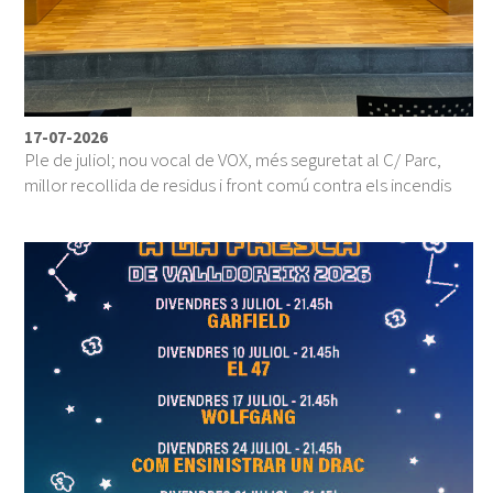
17-07-2026
Ple de juliol; nou vocal de VOX, més seguretat al C/ Parc,
millor recollida de residus i front comú contra els incendis