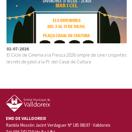
02-07-2026
El Cicle de Cinema a la Fresca 2026 omple de cine i crispetes
les nits de juliol a la Pl. del Casal de Cultura
EMD DE VALLDOREIX
Rambla Mossèn Jacint Verdaguer Nº 185 08197 · Valldoreix
Tel: 936 742 719 (de 8 a 14h)