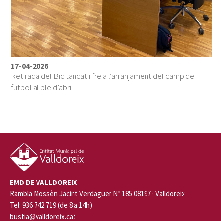
17-04-2026
Retirada del Bicitancat i fre a l’arranjament del camp de
futbol al ple d’abril
EMD DE VALLDOREIX
Rambla Mossèn Jacint Verdaguer Nº 185 08197 · Valldoreix
Tel: 936 742 719 (de 8 a 14h)
bustia@valldoreix.cat