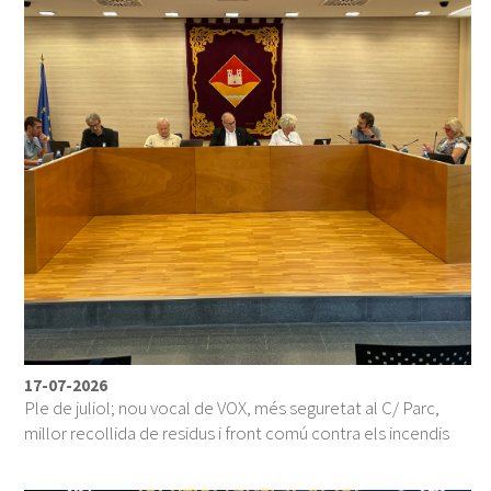
17-07-2026
Ple de juliol; nou vocal de VOX, més seguretat al C/ Parc,
millor recollida de residus i front comú contra els incendis