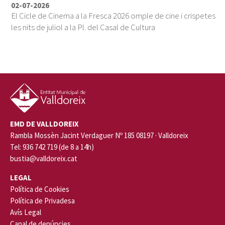
02-07-2026
El Cicle de Cinema a la Fresca 2026 omple de cine i crispetes
les nits de juliol a la Pl. del Casal de Cultura
EMD DE VALLDOREIX
Rambla Mossèn Jacint Verdaguer Nº 185 08197 · Valldoreix
Tel: 936 742 719 (de 8 a 14h)
bustia@valldoreix.cat
LEGAL
Política de Cookies
Política de Privadesa
Avís Legal
Canal de denúncies