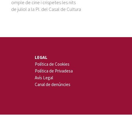
omple de cine i crispetes les nits
ú
de juliol a la Pl. del Casal de Cultura
LEGAL
Política de Cookies
Política de Privadesa
Avís Legal
Canal de denúncies