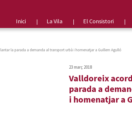
Inici
La Vila
El Consistori
lantar la parada a demanda al transport urbà i homenatjar a Guillem Agulló
Valldoreix acor
parada a demand
i homenatjar a 