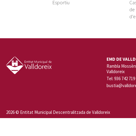
Esportiu
Cas
de 
d’e
EMD DE VALLD
Rambla Mossèn 
Valldoreix
Tel: 936 742 719
bustia@valldore