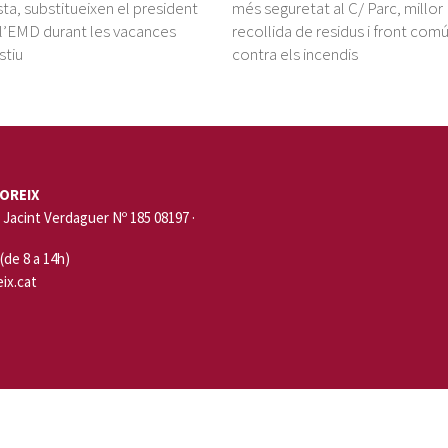
ta, substitueixen el president
més seguretat al C/ Parc, millor
l’EMD durant les vacances
recollida de residus i front com
stiu
contra els incendis
OREIX
Jacint Verdaguer Nº 185 08197 ·
 (de 8 a 14h)
ix.cat