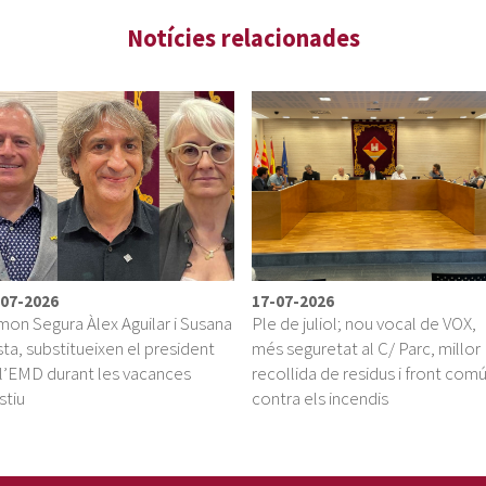
-07-2026
17-07-2026
on Segura Àlex Aguilar i Susana
Ple de juliol; nou vocal de VOX,
ta, substitueixen el president
més seguretat al C/ Parc, millor
l’EMD durant les vacances
recollida de residus i front com
stiu
contra els incendis