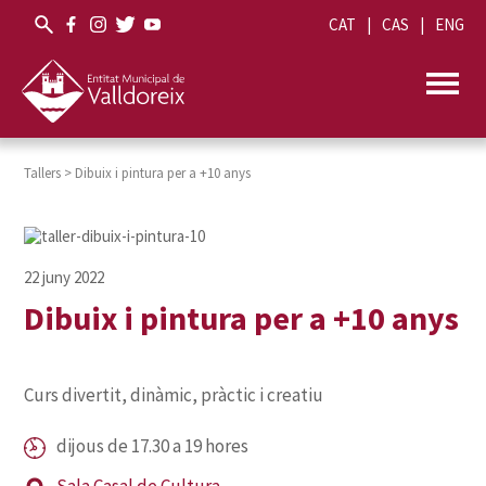
CAT
CAS
ENG
Tallers
>
Dibuix i pintura per a +10 anys
Dibuix i pintura per a +10 anys
Curs divertit, dinàmic, pràctic i creatiu
dijous de 17.30 a 19 hores