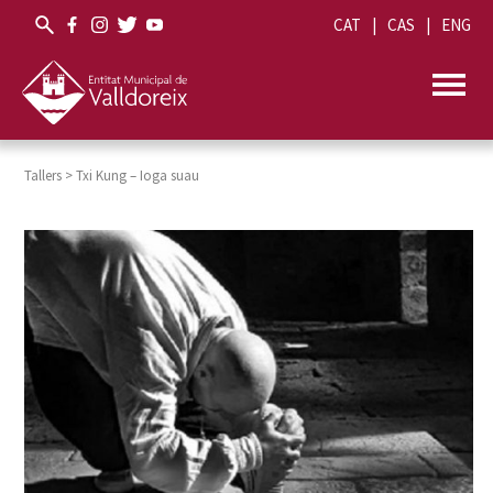
CAT
CAS
ENG
Tallers
>
Txi Kung – Ioga suau