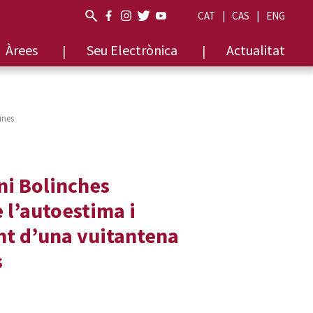
CAT
CAS
ENG
Àrees
Seu Electrònica
Actualitat
ïnes
ni Bolinches
 l’autoestima i
nt d’una vuitantena
s