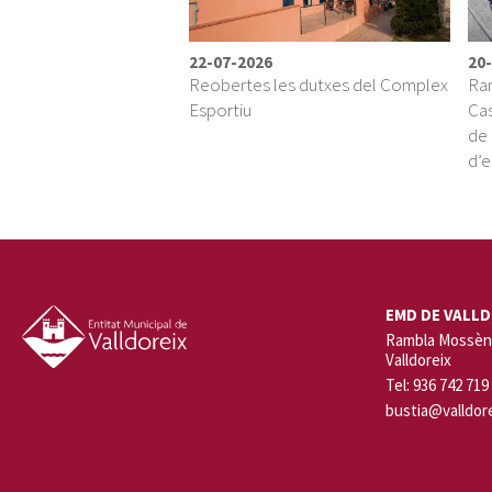
22-07-2026
20
Reobertes les dutxes del Complex
Ram
Esportiu
Cas
de 
d’e
EMD DE VALLD
Rambla Mossèn 
Valldoreix
Tel: 936 742 719
bustia@valldore