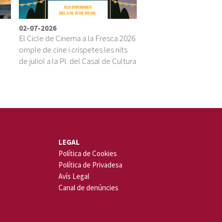
02-07-2026
El Cicle de Cinema a la Fresca 2026
omple de cine i crispetes les nits
ú
de juliol a la Pl. del Casal de Cultura
LEGAL
Política de Cookies
Política de Privadesa
Avís Legal
Canal de denúncies