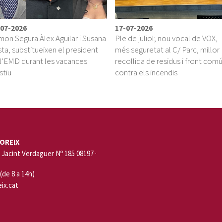
-07-2026
17-07-2026
on Segura Àlex Aguilar i Susana
Ple de juliol; nou vocal de VOX,
ta, substitueixen el president
més seguretat al C/ Parc, millor
l’EMD durant les vacances
recollida de residus i front com
stiu
contra els incendis
OREIX
Jacint Verdaguer Nº 185 08197 ·
 (de 8 a 14h)
ix.cat