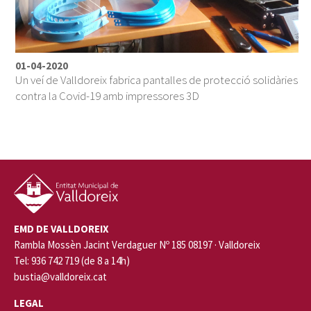
01-04-2020
Un veí de Valldoreix fabrica pantalles de protecció solidàries
contra la Covid-19 amb impressores 3D
EMD DE VALLDOREIX
Rambla Mossèn Jacint Verdaguer Nº 185 08197 · Valldoreix
Tel: 936 742 719 (de 8 a 14h)
bustia@valldoreix.cat
LEGAL