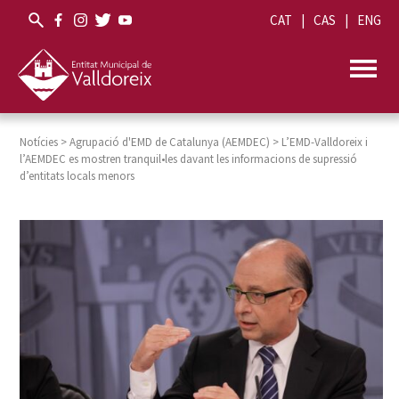
CAT
CAS
ENG
Notícies
>
Agrupació d'EMD de Catalunya (AEMDEC)
>
L’EMD-Valldoreix i
l’AEMDEC es mostren tranquil•les davant les informacions de supressió
d’entitats locals menors