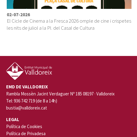
02-07-2026
El Cicle de Cinema a la Fresca 2026 omple de cine i crispetes
les nits de juliol a la Pl. del Casal de Cultura
EMD DE VALLDOREIX
Rambla Mossèn Jacint Verdaguer Nº 185 08197 · Valldoreix
Tel: 936 742 719 (de 8 a 14h)
bustia@valldoreix.cat
LEGAL
Política de Cookies
Política de Privadesa