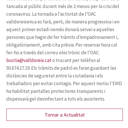
bustia@valldoreix.cat