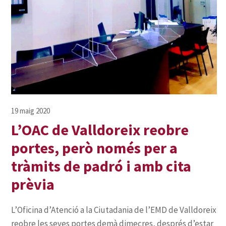
L’OAC de Valldoreix reobre
portes, però només per a
tràmits de padró i amb cita
prèvia