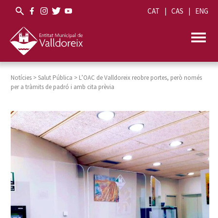
CAT
CAS
ENG
Notícies
>
Salut Pública
>
L’OAC de Valldoreix reobre portes, però només
per a tràmits de padró i amb cita prèvia