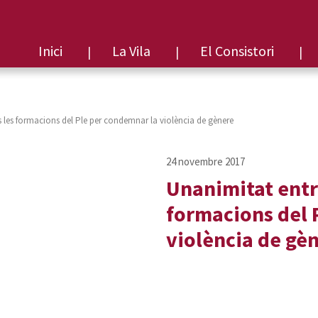
Inici
La Vila
El Consistori
s les formacions del Ple per condemnar la violència de gènere
Unanimitat entre
formacions del 
violència de gè