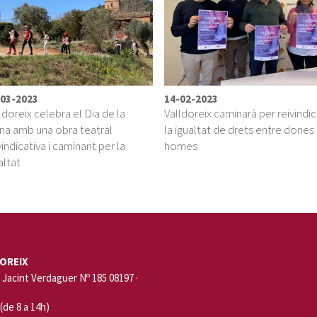
-03-2023
14-02-2023
ldoreix celebra el Dia de la
Valldoreix caminarà per reivindic
a amb una obra teatral
la igualtat de drets entre dones 
vindicativa i caminant per la
homes
altat
OREIX
Jacint Verdaguer Nº 185 08197 ·
 (de 8 a 14h)