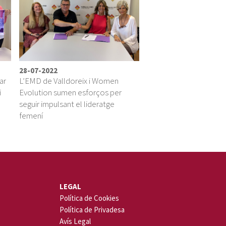
28-07-2022
ar
L’EMD de Valldoreix i Women
i
Evolution sumen esforços per
seguir impulsant el lideratge
femení
LEGAL
Política de Cookies
Política de Privadesa
Avís Legal