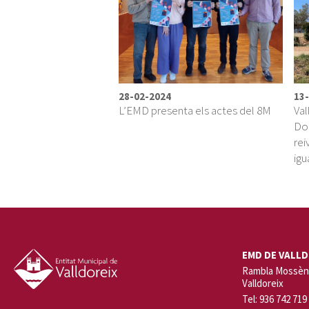
28-02-2024
13
L’EMD presenta els actes del 8M
Val
Don
rei
igu
EMD DE VALLD
Rambla Mossèn 
Valldoreix
Tel: 936 742 719