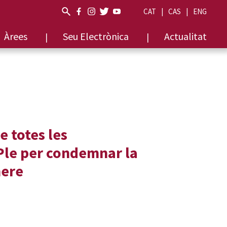
CAT
CAS
ENG
Àrees
Seu Electrònica
Actualitat
 totes les
Ple per condemnar la
nere