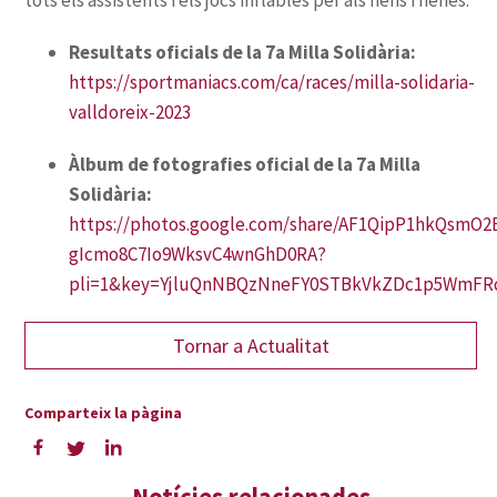
Resultats oficials de la 7a Milla Solidària:
https://sportmaniacs.com/ca/races/milla-solidaria-
valldoreix-2023
Àlbum de fotografies oficial de la 7a Milla
Solidària:
https://photos.google.com/share/AF1QipP1hkQsmO
gIcmo8C7Io9WksvC4wnGhD0RA?
pli=1&key=YjluQnNBQzNneFY0STBkVkZDc1p5WmFR