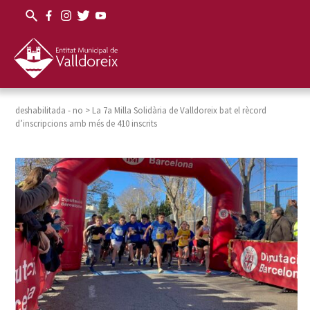
deshabilitada - no
>
La 7a Milla Solidària de Valldoreix bat el rècord
d’inscripcions amb més de 410 inscrits