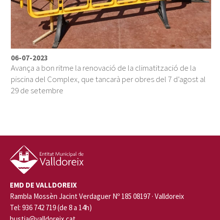
06-07-2023
Avança a bon ritme la renovació de la climatització de la
piscina del Complex, que tancarà per obres del 7 d’agost al
29 de setembre
EMD DE VALLDOREIX
Rambla Mossèn Jacint Verdaguer Nº 185 08197 · Valldoreix
Tel: 936 742 719 (de 8 a 14h)
bustia@valldoreix.cat