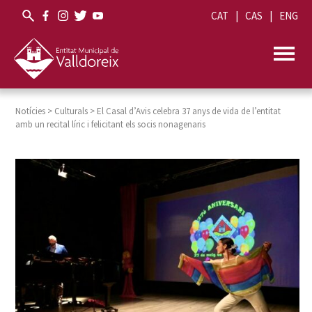
CAT
CAS
ENG
Notícies
>
Culturals
>
El Casal d’Avis celebra 37 anys de vida de l’entitat
amb un recital líric i felicitant els socis nonagenaris